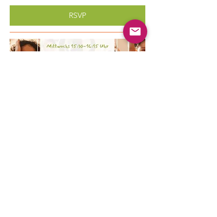
RSVP
Multiple Dates
Kinder Yoga
Wed, Aug 19
More info
Learn more