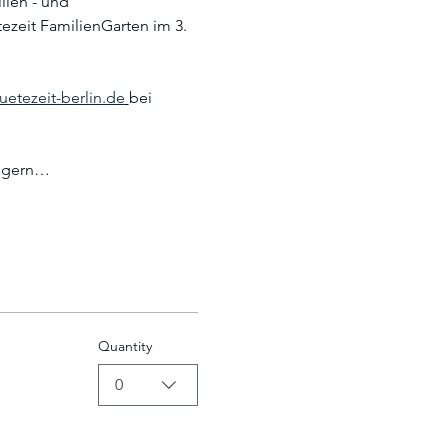
ien - und 
zeit FamilienGarten im 3. 
etezeit-berlin.de
bei 
t gern…
Quantity
0