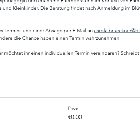
tspädagogin und erfahrene Elternberaterin im Kontext von Famil
 und Kleinkinder. Die Beratung findet nach Anmeldung im Blüte
es Termins und einer Absage per E-Mail an 
carola.brueckner@blu
andere die Chance haben einen Termin wahrzunehmen. 
r möchtet ihr einen individuellen Termin vereinbaren? Schreib
Price
€0.00