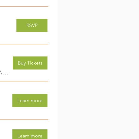
RSVP
Buy Tickets
Kreativwerkstatt für Kids (3-6 Jahre) - jede Woche eine neue Aktivität (2)
Learn more
Learn more