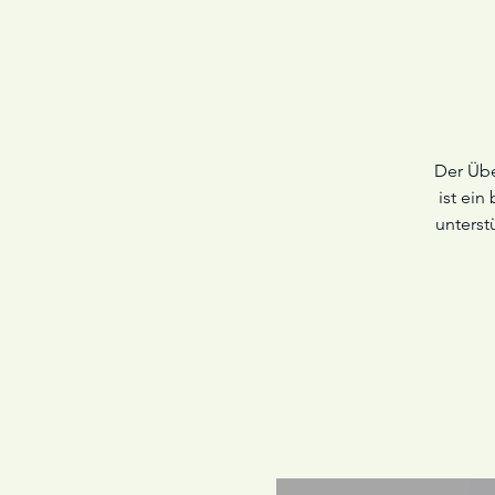
Der Übe
ist ein
unterst