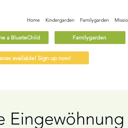
Home
Kindergarden
Familygarden
Missi
e a BlueteChild
Familygarden
aces available! Sign up now!
e Eingewöhnung 