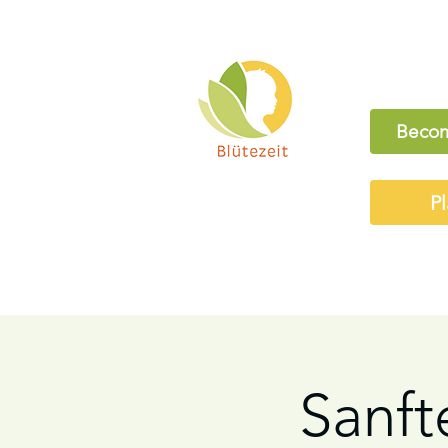
Becom
Pl
Sanft