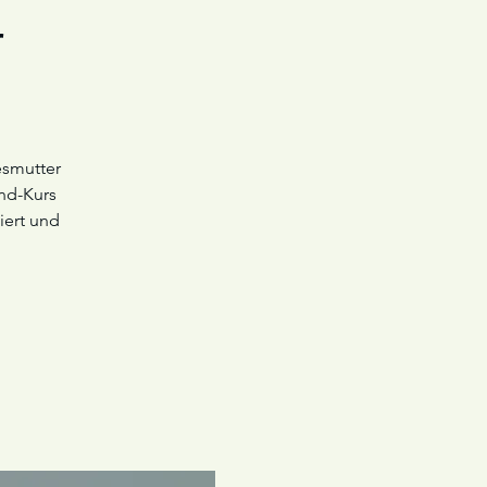
r
esmutter
ind-Kurs
iert und