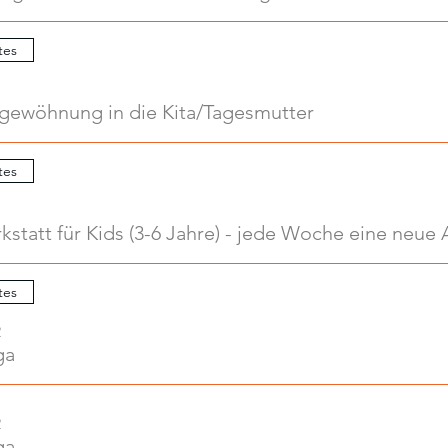
tes
ngewöhnung in die Kita/Tagesmutter
tes
tes
2
ga
2
ga