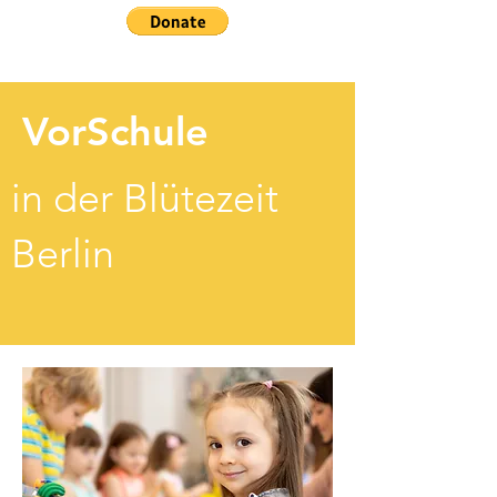
VorSchule
in der Blütezeit
Berlin