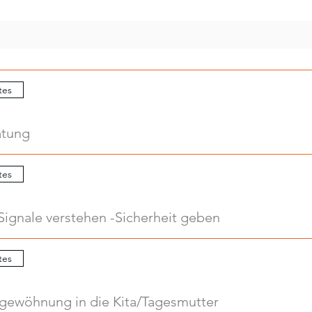
tes
atung
tes
Signale verstehen -Sicherheit geben
tes
ngewöhnung in die Kita/Tagesmutter