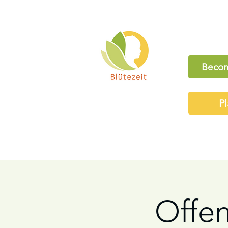
Becom
Pl
Offe