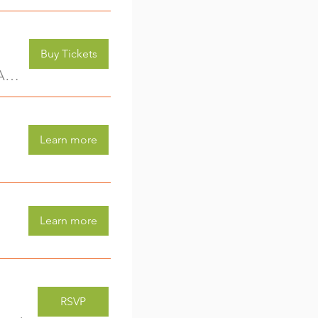
Buy Tickets
Kreativwerkstatt für Kids (3-6 Jahre) - jede Woche eine neue Aktivität (2)
Learn more
Learn more
RSVP