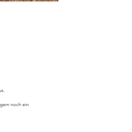
s. 
gern noch ein 