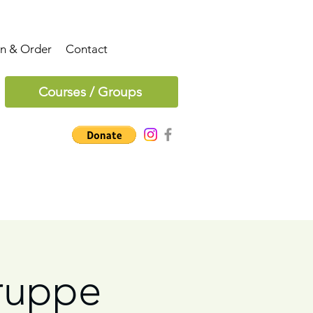
on & Order
Contact
Courses / Groups
ruppe