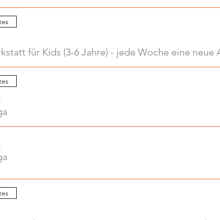
tes
tes
2
ga
2
ga
tes