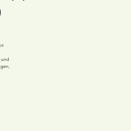
)
ot
- und
ngen,