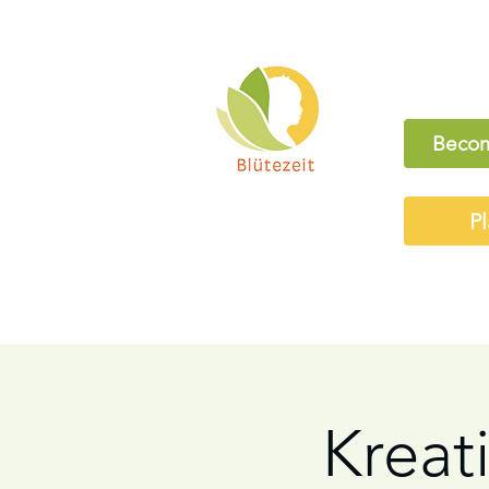
Becom
Pl
Kreati