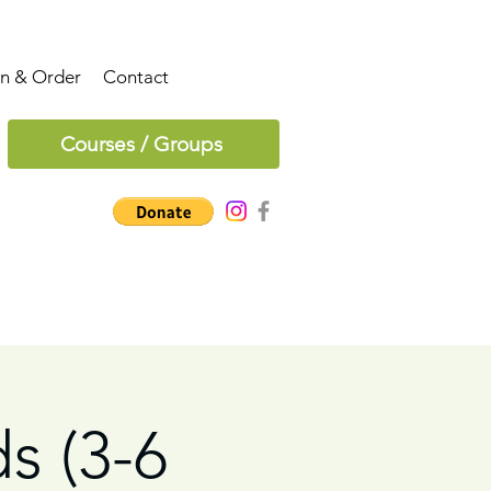
on & Order
Contact
Courses / Groups
ds (3-6