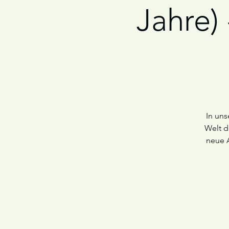
Jahre)
In uns
Welt d
neue 