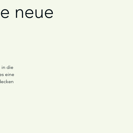
ne neue
 in die
es eine
decken