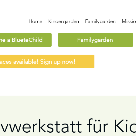
Home
Kindergarden
Familygarden
Missi
e a BlueteChild
Familygarden
aces available! Sign up now!
vwerkstatt für Ki