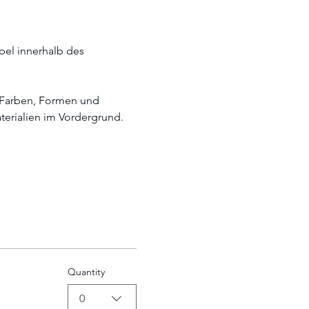
bel innerhalb des 
r Farben, Formen und 
erialien im Vordergrund. 
Quantity
0