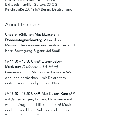
Blütezeit FamilienGarten, 03.OG,
Kelchstraße 23, 12169 Berlin, Deutschland
About the event
Unsere fröhlichen Musikkurse am 
Donnerstagnachmittag
 🎵Für kleine 
Musikentdeckerinnen und -entdecker – mit 
Herz, Bewegung & ganz viel Spaß!
🕒 
14:50 – 15:30 Uhr
👶 
Eltern-Baby-
Musikkurs
(9 Monate – 1,5 Jahre) 
Gemeinsam mit Mama oder Papa die Welt 
der Töne entdecken – mit Kniereitern, 
ersten Liedern und ganz viel Nähe.
🕒 
15:40 – 16:20 Uhr
🐣 
MusiKüken-Kurs
(2,5 
– 4 Jahre) 
Singen, tanzen, klatschen – mit 
wachen Augen und flinken Füßen! Musik 
erleben, wie kleine Küken es lieben. Die 