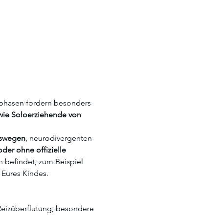
sphasen fordern besonders 
wie Soloerziehende von 
gswegen
, neurodivergenten 
oder ohne offizielle 
n befindet, zum Beispiel 
 Eures Kindes.
Reizüberflutung, besondere 