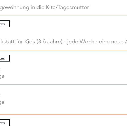
ngewöhnung in die Kita/Tagesmutter
tes
tes
2
ga
2
ga
tes