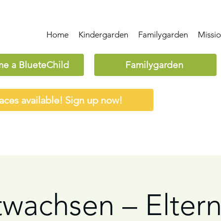
Home
Kindergarden
Familygarden
Missi
e a BlueteChild
Familygarden
aces available! Sign up now!
twachsen – Eltern