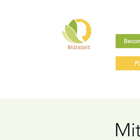
Becom
Pl
Mi