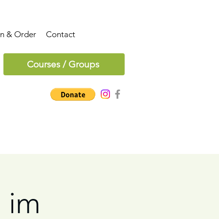
on & Order
Contact
Courses / Groups
 im