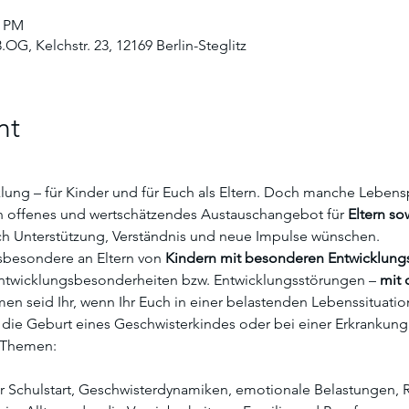
5 PM
.OG, Kelchstr. 23, 12169 Berlin-Steglitz
nt
klung – für Kinder und für Euch als Eltern. Doch manche Leben
in offenes und wertschätzendes Austauschangebot für 
Eltern so
ich Unterstützung, Verständnis und neue Impulse wünschen.
sbesondere an Eltern von 
Kindern mit besonderen Entwicklun
ntwicklungsbesonderheiten bzw. Entwicklungsstörungen – 
mit 
en seid Ihr, wenn Ihr Euch in einer belastenden Lebenssituatio
 die Geburt eines Geschwisterkindes oder bei einer Erkrankung
e Themen:
er Schulstart, Geschwisterdynamiken, emotionale Belastungen, 