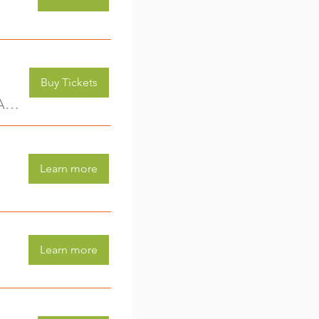
Buy Tickets
Kreativwerkstatt für Kids (3-6 Jahre) - jede Woche eine neue Aktivität (2)
Learn more
Learn more