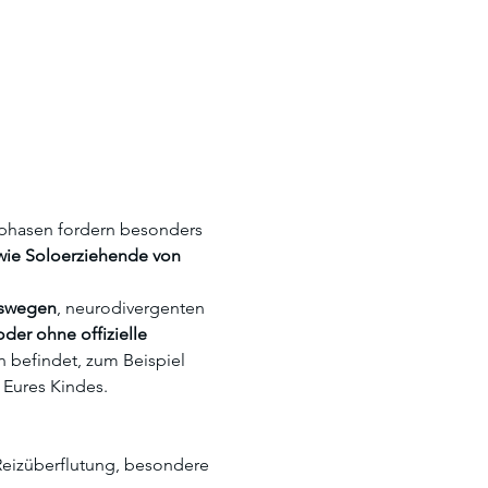
sphasen fordern besonders 
wie Soloerziehende von 
gswegen
, neurodivergenten 
oder ohne offizielle 
n befindet, zum Beispiel 
 Eures Kindes.
Reizüberflutung, besondere 