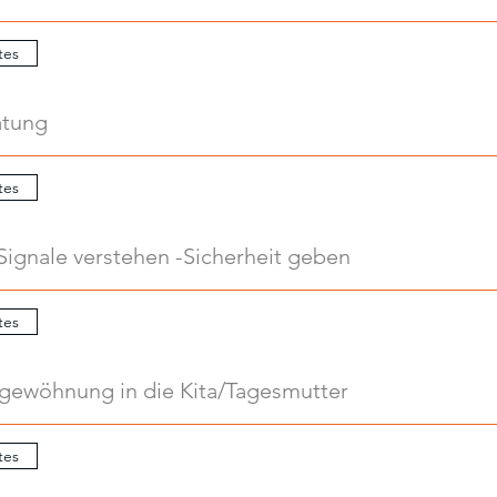
tes
atung
tes
Signale verstehen -Sicherheit geben
tes
ngewöhnung in die Kita/Tagesmutter
tes