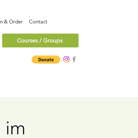
on & Order
Contact
Courses / Groups
 im