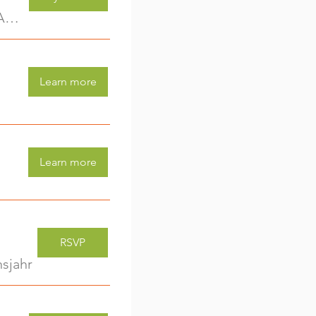
Kreativwerkstatt für Kids (3-6 Jahre) - jede Woche eine neue Aktivität (2)
Learn more
Learn more
RSVP
sjahr