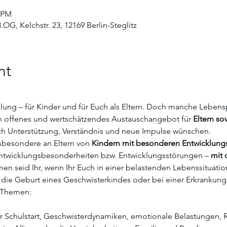
5 PM
.OG, Kelchstr. 23, 12169 Berlin-Steglitz
nt
klung – für Kinder und für Euch als Eltern. Doch manche Leben
in offenes und wertschätzendes Austauschangebot für 
Eltern so
ich Unterstützung, Verständnis und neue Impulse wünschen.
sbesondere an Eltern von 
Kindern mit besonderen Entwicklun
ntwicklungsbesonderheiten bzw. Entwicklungsstörungen – 
mit 
en seid Ihr, wenn Ihr Euch in einer belastenden Lebenssituatio
 die Geburt eines Geschwisterkindes oder bei einer Erkrankung
e Themen:
er Schulstart, Geschwisterdynamiken, emotionale Belastungen, 