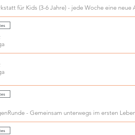
tes
2
ga
2
ga
tes
enRunde - Gemeinsam unterwegs im ersten Leben
tes