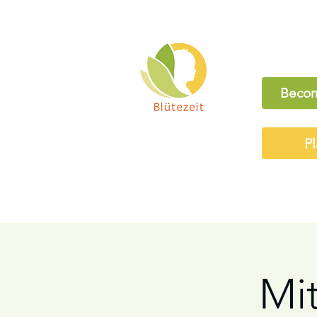
Becom
Pl
Mi