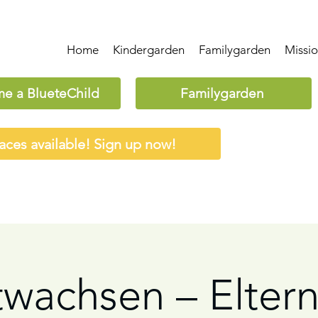
Home
Kindergarden
Familygarden
Missi
e a BlueteChild
Familygarden
aces available! Sign up now!
twachsen – Eltern