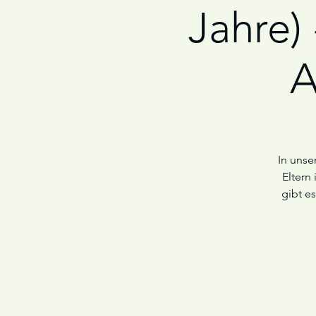
Jahre)
A
In unse
Eltern
gibt e