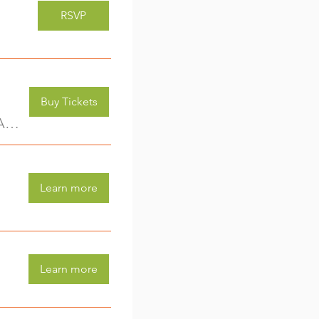
RSVP
Buy Tickets
Kreativwerkstatt für Kids (3-6 Jahre) - jede Woche eine neue Aktivität (2)
Learn more
Learn more