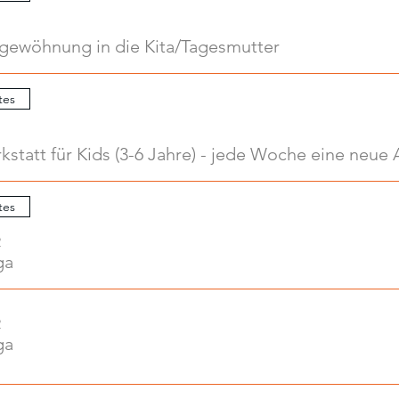
ngewöhnung in die Kita/Tagesmutter
tes
tes
2
ga
2
ga