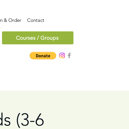
on & Order
Contact
Courses / Groups
ds (3-6