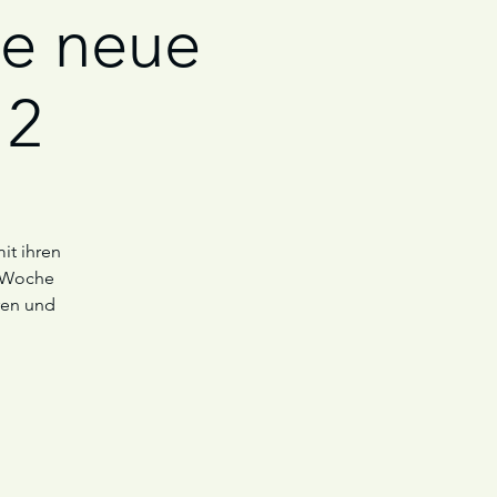
ne neue
 2
it ihren
e Woche
ren und