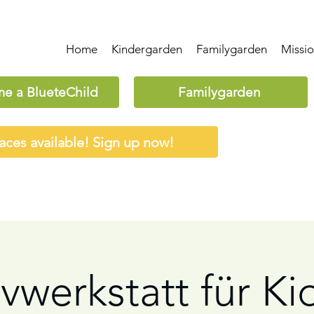
Home
Kindergarden
Familygarden
Missi
e a BlueteChild
Familygarden
aces available! Sign up now!
vwerkstatt für Ki