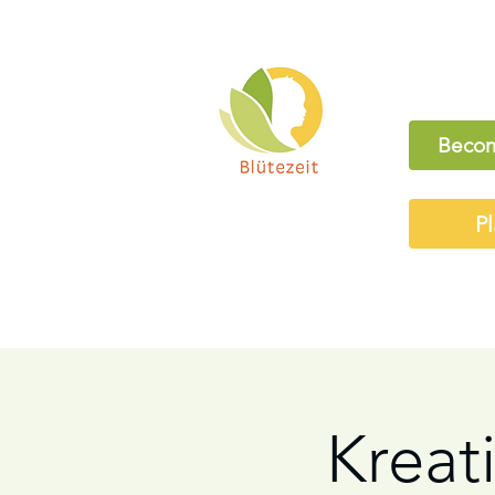
Becom
Pl
Kreati