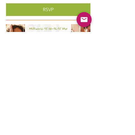
RSVP
Multiple Dates
Kinder Yoga
Wed, Aug 19
More info
Learn more