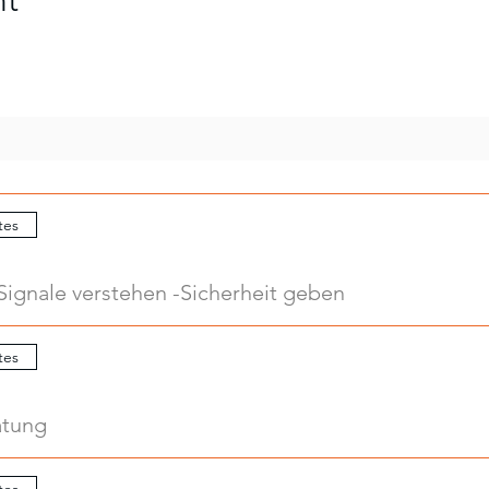
nt
tes
Signale verstehen -Sicherheit geben
tes
atung
tes