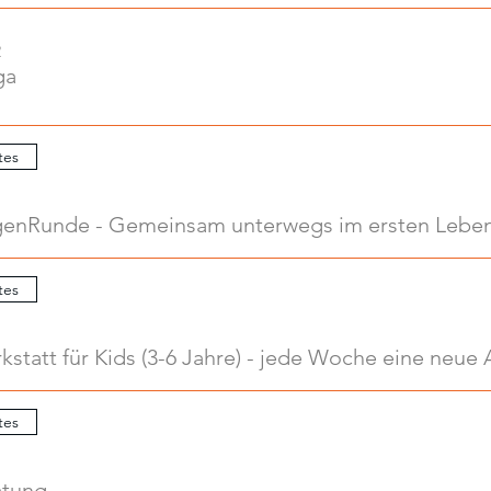
2
ga
tes
enRunde - Gemeinsam unterwegs im ersten Leben
tes
tes
atung