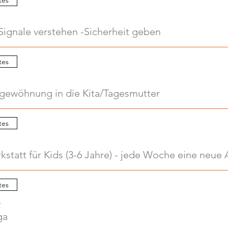
Signale verstehen -Sicherheit geben
tes
ngewöhnung in die Kita/Tagesmutter
tes
tes
2
ga