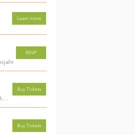
Learn more
RSVP
sjahr
Buy Tickets
Kreativwerkstatt für Kids (3-6 Jahre) - jede Woche eine neue Aktivität (2)
Buy Tickets