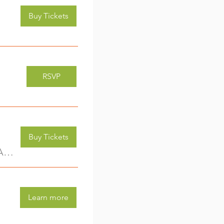
Buy Tickets
RSVP
Buy Tickets
Kreativwerkstatt für Kids (3-6 Jahre) - jede Woche eine neue Aktivität (2)
Learn more