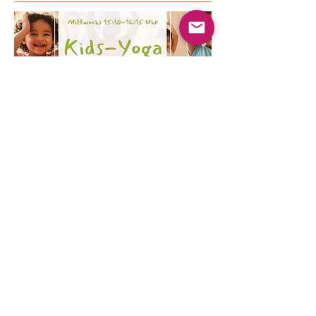
Multiple Dates
Kinder Yoga
Wed, Aug 19
More info
Learn more