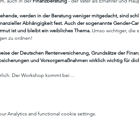
m, auch in der 
Finanzberatung
 - der Vater als Ernährer und Hau
ziehende, werden in der Beratung weniger mitgedacht, sind schl
 finanzieller Abhängigkeit fest. Auch der sogenannte Gender-Car
rmut ist und bleibt ein weibliches Thema. 
Umso wichtiger, die 
gen zu ordnen!
weise der Deutschen Rentenversicherung, Grundsätze der Finanz
sicherungen und Vorsorgemaßnahmen wirklich wichtig für dich
erlich. Der Workshop kommt bei…
 Analytics and functional cookie settings.