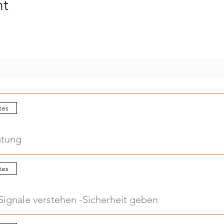
nt
tes
atung
tes
Signale verstehen -Sicherheit geben