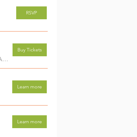
RSVP
Buy Tickets
Kreativwerkstatt für Kids (3-6 Jahre) - jede Woche eine neue Aktivität (2)
Learn more
Learn more