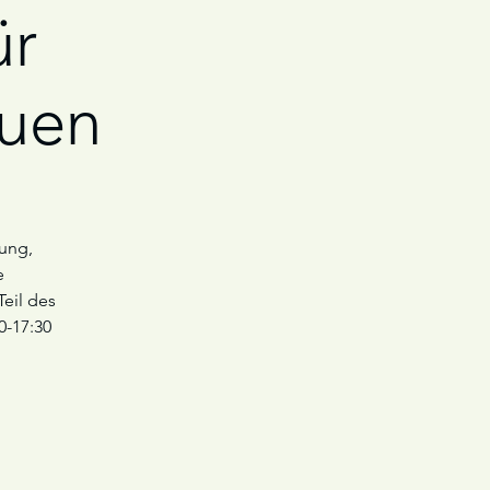
ür
auen
rung,
e
Teil des
0-17:30