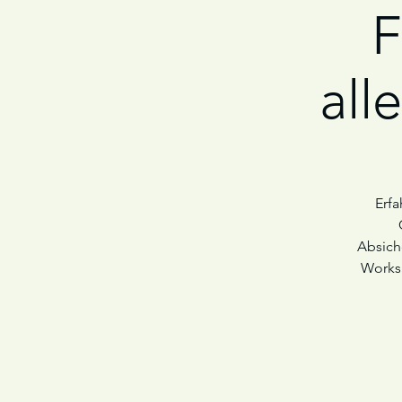
F
all
Erfa
Absiche
Worksh