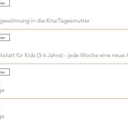
tes
ngewöhnung in die Kita/Tagesmutter
tes
tes
2
ga
2
ga