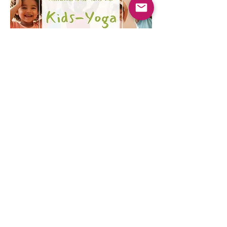
Multiple Dates
Kinder Yoga
Wed, Aug 19
More info
Learn more