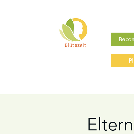
Becom
Pl
Elter