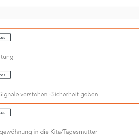
tes
atung
tes
Signale verstehen -Sicherheit geben
tes
ngewöhnung in die Kita/Tagesmutter