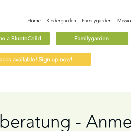
Home
Kindergarden
Familygarden
Missi
e a BlueteChild
Familygarden
aces available! Sign up now!
nberatung - Anm