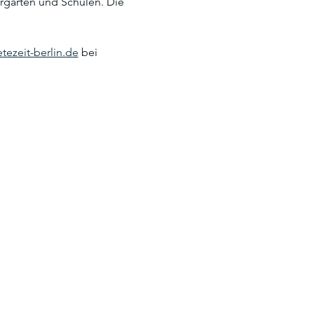
rgärten und Schulen. Die 
tezeit-berlin.de
 bei 