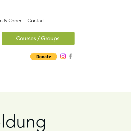
on & Order
Contact
Courses / Groups
eldung