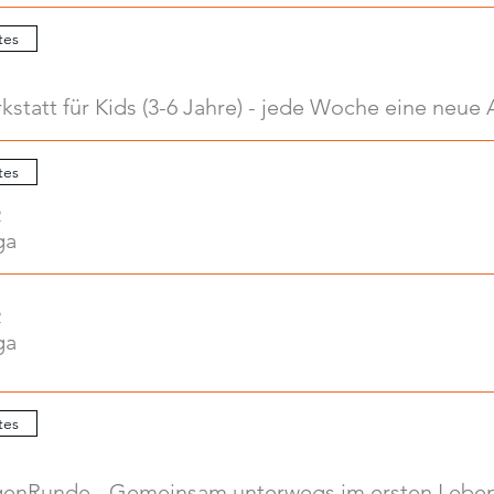
tes
tes
2
ga
2
ga
tes
enRunde - Gemeinsam unterwegs im ersten Leben