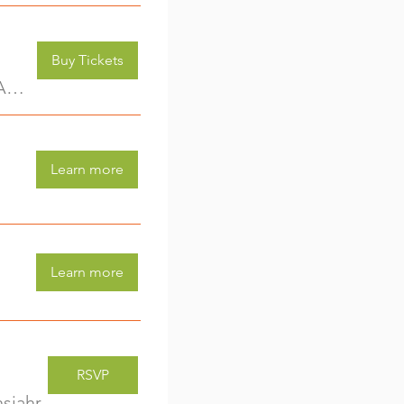
Buy Tickets
Kreativwerkstatt für Kids (3-6 Jahre) - jede Woche eine neue Aktivität (2)
Learn more
Learn more
RSVP
sjahr