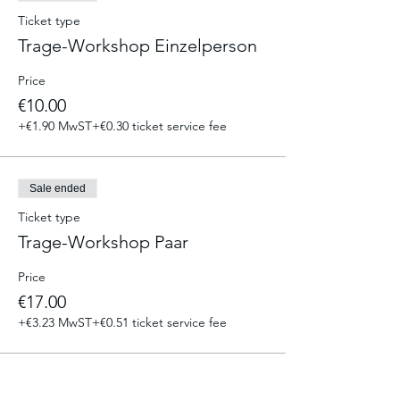
Ich unterstütze und berate dich dabei.
Jegliche Fragen werden wir zusammen
Ticket type
klären.
Trage-Workshop Einzelperson
Da es mir ein besonderes Anliegen ist, auf
Price
die Bedürfnisse deines Babys einzugehen,
€10.00
werden Still-/ Fütterungs – und
Wickelpausen jederzeit möglich sein.
+€1.90 MwST
+€0.30 ticket service fee
Wenn du noch mehr erfahren möchtest,
schau auch gerne hier:
https://trageberatung-vonklitzekleinan.de/
Sale ended
Ticket type
Trage-Workshop Paar
Price
€17.00
+€3.23 MwST
+€0.51 ticket service fee