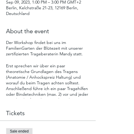
Sep 09, 2023, 1:00 PM – 3:00 PM GMT+2
Berlin, Kelchstraße 21-23, 12169 Berlin,
Deutschland
About the event
Der Workshop findet bei uns im
FamilienGarten der Blütezeit mit unserer
zertifizierten Trageberaterin Mandy statt.
Erst sprechen wir über ein paar
theoretische Grundlagen des Tragens
(Anatomie / Anhockspreiz Haltung) und
worauf du beim Tragen achten solltest.
Anschließend führe ich ein paar Tragehilfen
oder Bindetechniken (max. 2) vor und jeder
entscheidet für sich, was sich am besten
anfühlt. Du erlernst das Anlegen der
Tragehilfe nach Wahl oder die von dir
Tickets
gewählte Bindetechnik. Hierfür bringe ich
eine Demo-Puppe mit und erst wenn du
dich sicher fühlst, übst du mit deinem Baby.
Sale ended