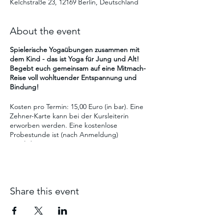
Kelchstraße 23, 12169 Berlin, Deutschland
About the event
Spielerische Yogaübungen zusammen mit
dem Kind - das ist Yoga für Jung und Alt!
Begebt euch gemeinsam auf eine Mitmach-
Reise voll wohltuender Entspannung und
Bindung!
Kosten pro Termin: 15,00 Euro (in bar). Eine
Zehner-Karte kann bei der Kursleiterin
erworben werden. Eine kostenlose
Probestunde ist (nach Anmeldung)
möglich.
Warum eigentlich Eltern-Kind-Yoga?
Yoga stärkt die Verbindung zwischen Eltern
Share this event
und Kind. Vertrauen wird vertieft, mit
Humor & Leichtigkeit gemeinsam nach
Lösungen gesucht und gleichzeitig das