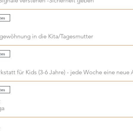
Signale verstehen -Sicherheit geben
tes
ngewöhnung in die Kita/Tagesmutter
tes
tes
2
ga
2