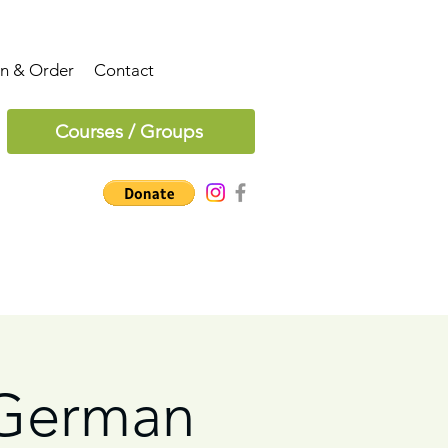
on & Order
Contact
Courses / Groups
 German