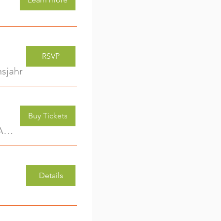
RSVP
sjahr
Buy Tickets
Kreativwerkstatt für Kids (3-6 Jahre) - jede Woche eine neue Aktivität (2)
Details