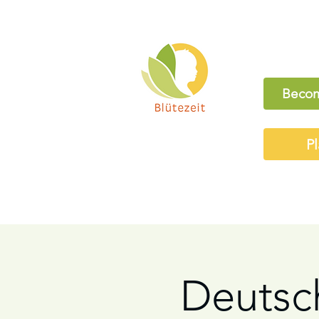
Becom
Pl
Deutsc