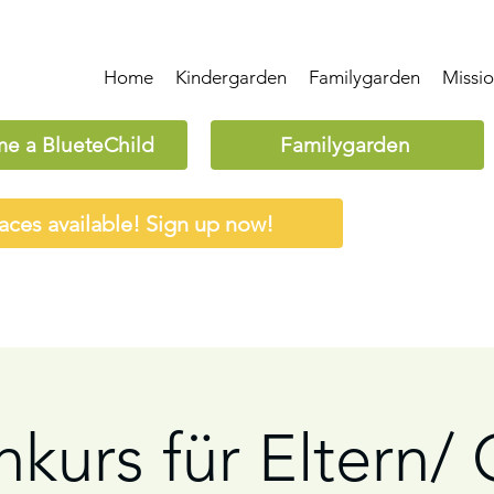
Home
Kindergarden
Familygarden
Missi
e a BlueteChild
Familygarden
aces available! Sign up now!
hkurs für Eltern/