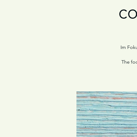
co
Im Foku
The foc