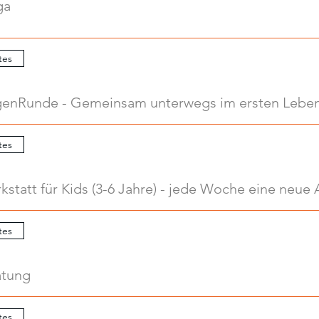
ga
tes
enRunde - Gemeinsam unterwegs im ersten Leben
tes
tes
atung
tes