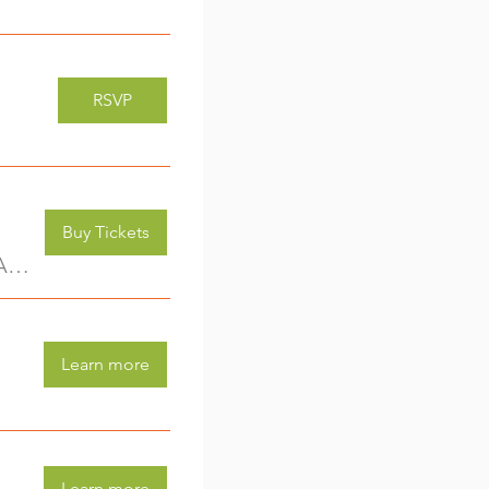
RSVP
Buy Tickets
Kreativwerkstatt für Kids (3-6 Jahre) - jede Woche eine neue Aktivität (2)
Learn more
Learn more