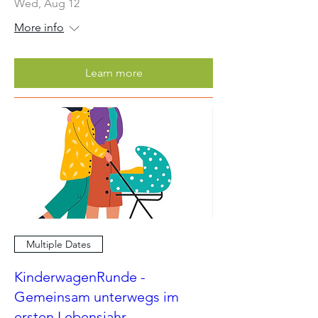
Wed, Aug 12
More info
Learn more
Multiple Dates
KinderwagenRunde -
Gemeinsam unterwegs im
ersten Lebensjahr