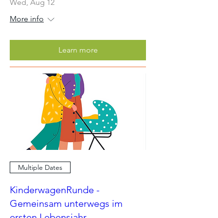
Wed, Aug 12
More info
Learn more
Multiple Dates
KinderwagenRunde -
Gemeinsam unterwegs im
ersten Lebensjahr