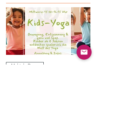
Multiple Dates
Kinder Yoga
Wed, Aug 19
More info
Learn more