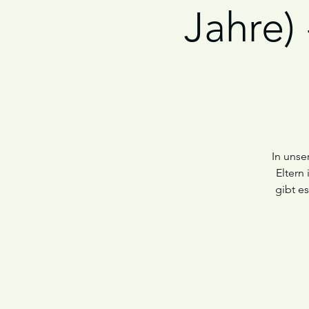
Jahre)
In unse
Eltern
gibt e