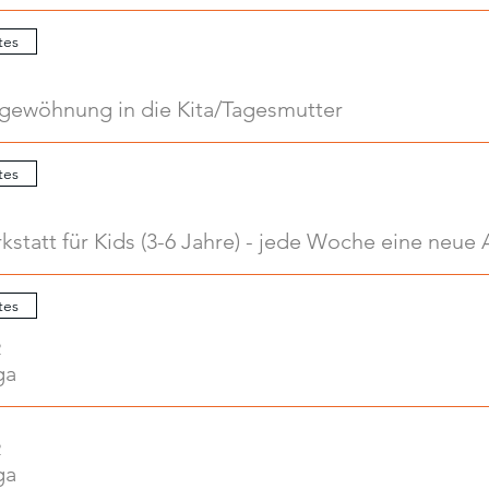
tes
ngewöhnung in die Kita/Tagesmutter
tes
tes
2
ga
2
ga