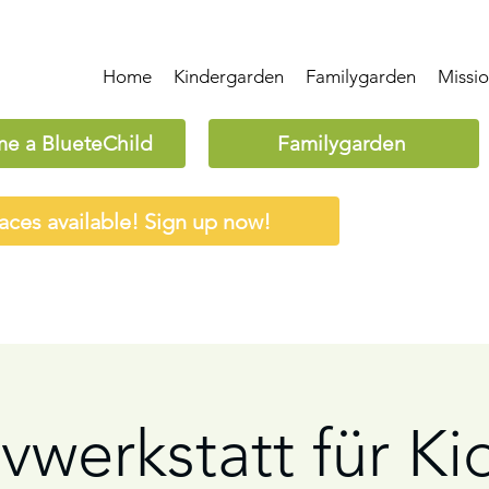
Home
Kindergarden
Familygarden
Missi
e a BlueteChild
Familygarden
aces available! Sign up now!
vwerkstatt für Ki