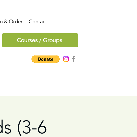
on & Order
Contact
Courses / Groups
ds (3-6