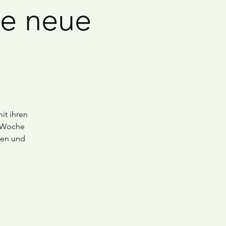
ne neue
it ihren
e Woche
ren und