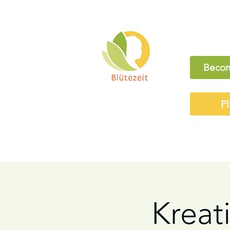
Becom
Pl
Kreati