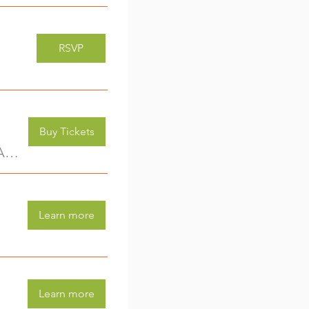
RSVP
Buy Tickets
Kreativwerkstatt für Kids (3-6 Jahre) - jede Woche eine neue Aktivität (2)
Learn more
Learn more