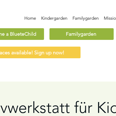
Home
Kindergarden
Familygarden
Missi
e a BlueteChild
Familygarden
aces available! Sign up now!
vwerkstatt für Ki