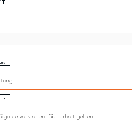
nt
tes
atung
tes
Signale verstehen -Sicherheit geben