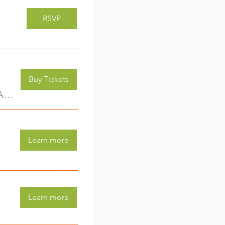
RSVP
Buy Tickets
Kreativwerkstatt für Kids (3-6 Jahre) - jede Woche eine neue Aktivität (2)
Learn more
Learn more