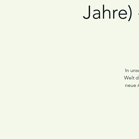
Jahre)
In uns
Welt d
neue 