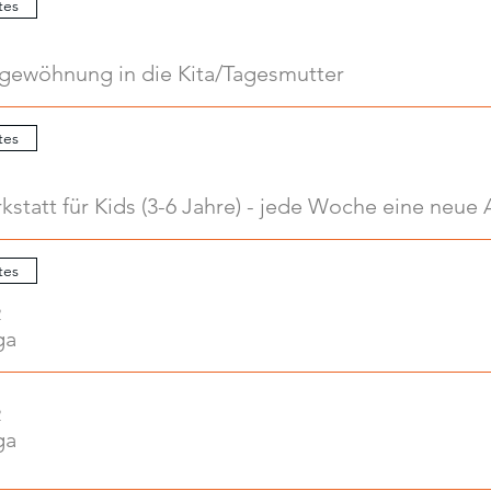
tes
ngewöhnung in die Kita/Tagesmutter
tes
tes
2
ga
2
ga