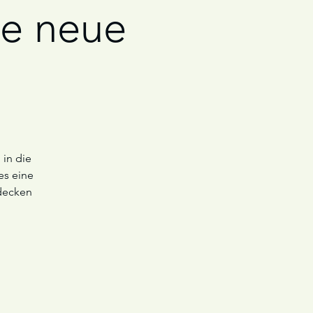
ne neue
 in die
es eine
decken