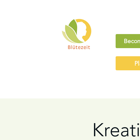
Becom
Pl
Kreati