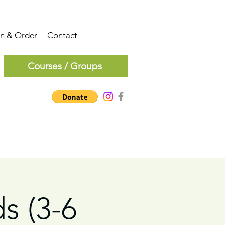
on & Order
Contact
Courses / Groups
ds (3-6