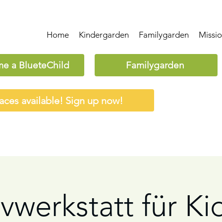
Home
Kindergarden
Familygarden
Missi
e a BlueteChild
Familygarden
aces available! Sign up now!
vwerkstatt für Ki