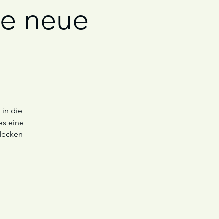
ne neue
 in die
es eine
decken