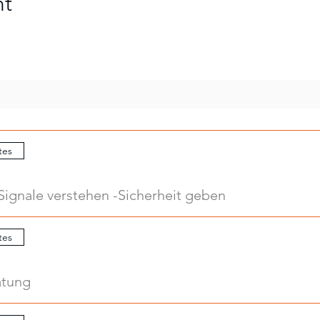
nt
tes
Signale verstehen -Sicherheit geben
tes
atung