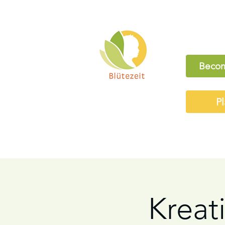
Becom
Pl
Kreati