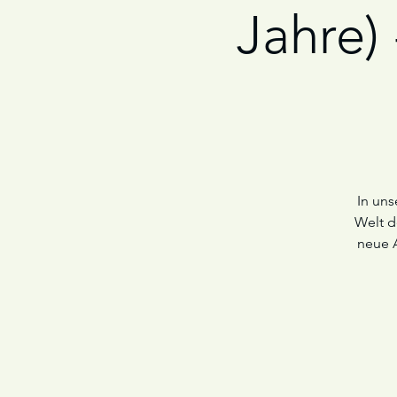
Jahre)
In uns
Welt d
neue 