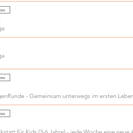
tes
2
ga
2
ga
tes
enRunde - Gemeinsam unterwegs im ersten Leben
tes