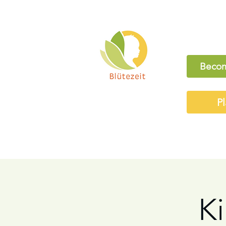
Becom
Pl
K