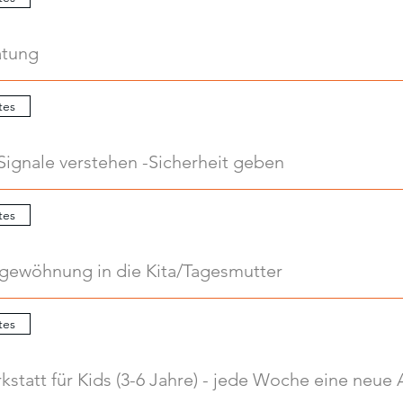
atung
tes
Signale verstehen -Sicherheit geben
tes
ngewöhnung in die Kita/Tagesmutter
tes