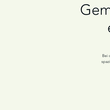
Gem
Bei 
spaz