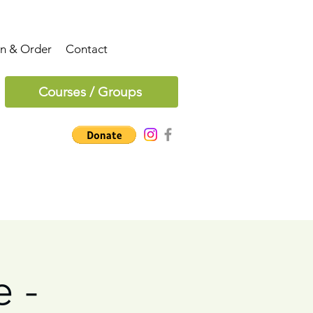
on & Order
Contact
Courses / Groups
 -