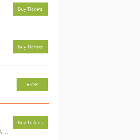
Buy Tickets
Buy Tickets
RSVP
Buy Tickets
Kreativwerkstatt für Kids (3-6 Jahre) - jede Woche eine neue Aktivität (2)