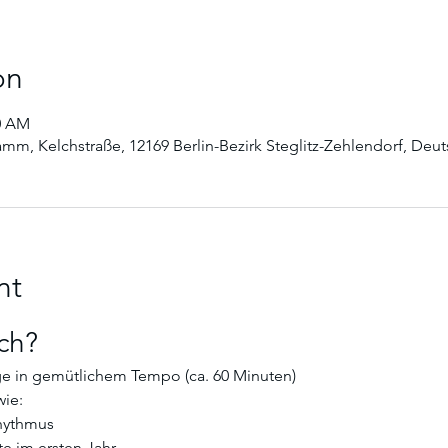
on
00 AM
Damm, Kelchstraße, 12169 Berlin-Bezirk Steglitz-Zehlendorf, Deu
nt
ch? 
ge in gemütlichem Tempo (ca. 60 Minuten)
ie:
rhythmus
te im ersten Jahr