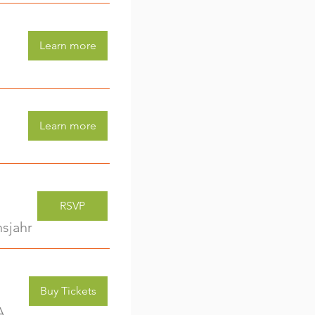
Learn more
Learn more
RSVP
sjahr
Buy Tickets
Kreativwerkstatt für Kids (3-6 Jahre) - jede Woche eine neue Aktivität (2)