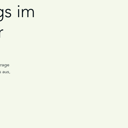
s im
r
trage
 aus,