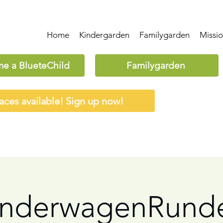
Home
Kindergarden
Familygarden
Missi
e a BlueteChild
Familygarden
aces available! Sign up now!
inderwagenRunde