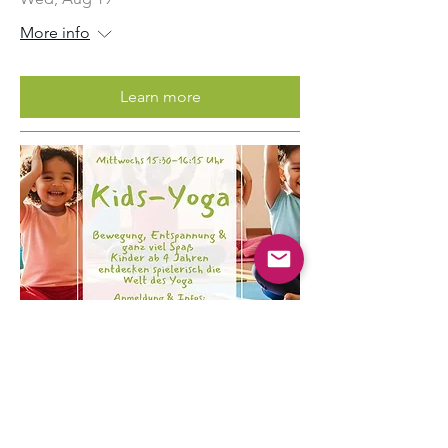
More info
Learn more
Multiple Dates
Kinder Yoga
Wed, Aug 19
More info