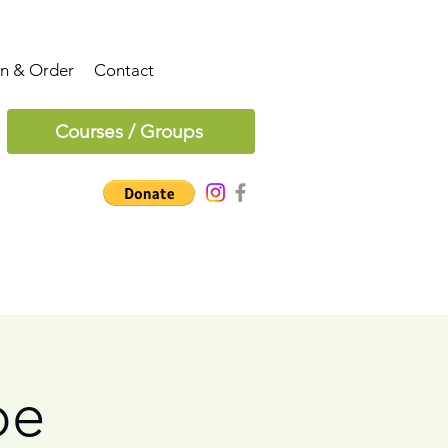
on & Order
Contact
Courses / Groups
pe