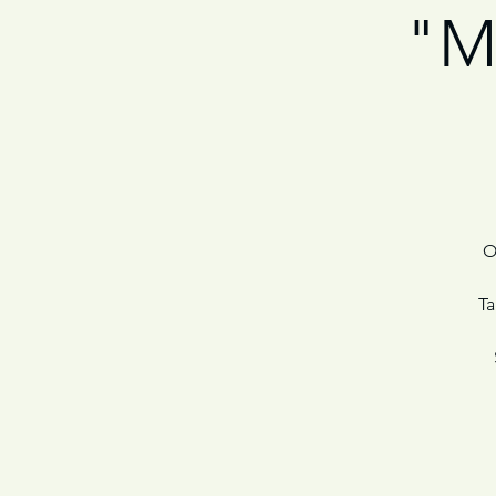
"Ma
O
Ta