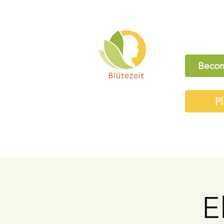
Becom
Pl
E