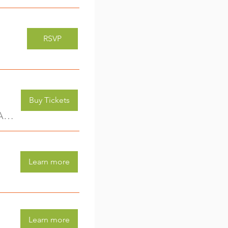
RSVP
Buy Tickets
Kreativwerkstatt für Kids (3-6 Jahre) - jede Woche eine neue Aktivität (2)
Learn more
Learn more