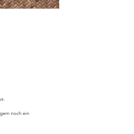
s. 
gern noch ein 