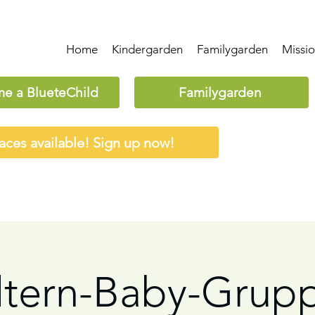
Home
Kindergarden
Familygarden
Missi
e a BlueteChild
Familygarden
aces available! Sign up now!
ltern-Baby-Grup