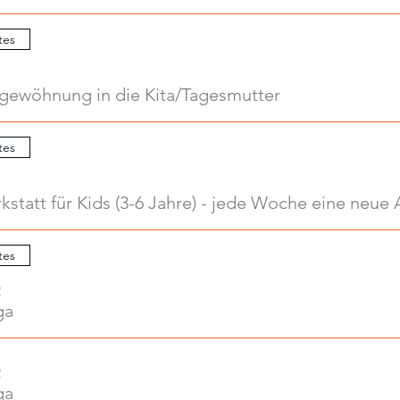
tes
ngewöhnung in die Kita/Tagesmutter
tes
tes
2
ga
2
ga