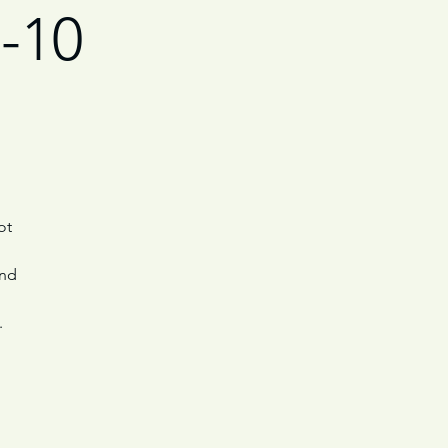
3-10
ot
und
.