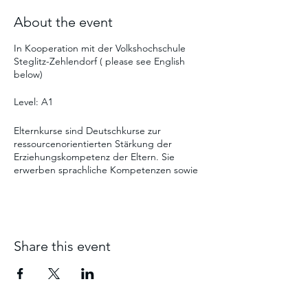
About the event
In Kooperation mit der Volkshochschule
Steglitz-Zehlendorf ( please see English
below)
Level: A1
Elternkurse sind Deutschkurse zur
ressourcenorientierten Stärkung der
Erziehungskompetenz der Eltern. Sie
erwerben sprachliche Kompetenzen sowie
Wissen über das Berliner Bildungssystem
und die vielfältigen Möglichkeiten, den
Bildungsweg ihrer Kinder zu fördern.
Ein gesamter Kurs (ca. 7 Wochen) kostet 20
Share this event
Euro. Kommen Sie gern zu einer
Probestunde vorbei, der Einstieg ist bei
verfügbaren Plätzen jederzeit möglich.
--------------------------------------------------------