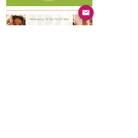
Multiple Dates
Kinder Yoga
Wed, Aug 19
More info
Learn more