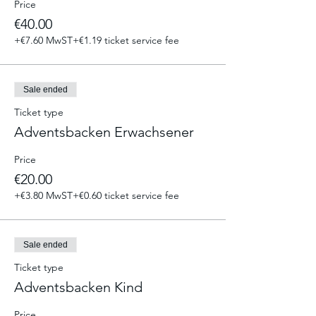
Price
€40.00
Weitere Termine:
03.12.2023
+€7.60 MwST
+€1.19 ticket service fee
16.12.2023
17.12.2023
Sale ended
Ticket type
Adventsbacken Erwachsener
Price
€20.00
+€3.80 MwST
+€0.60 ticket service fee
Sale ended
Ticket type
Adventsbacken Kind
Price