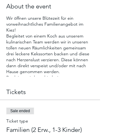
About the event
Wir öffnen unsere Blütezeit für ein
vorweihnachtliches Familienangebot im
Kiez!
Begleitet von einem Koch aus unserem
kulinarischen Team werden wir in unseren
tollen neuen Räumlichkeiten gemeinsam
drei leckere Kekssorten backen und diese
nach Herzenslust verzieren. Diese können
dann direkt verspeist und/oder mit nach
Hause genommen werden.
Begleiten wird uns hierbei unser
Musikpädagoge Lars, der den Nachmittag
zusammen mit euch und euren Kindern
Tickets
musikalisch untermalt.
Wir kümmern uns um Instrumente, Noten
für klangvolle Weihnachtslieder, tolle
Sale ended
Rezepte und Zutaten für leckeres
Weihnachtsgebäck!
Ticket type
Ihr bringt einfach gute Laune mit! Wir
Familien (2 Erw., 1-3 Kinder)
freuen uns auf euch!