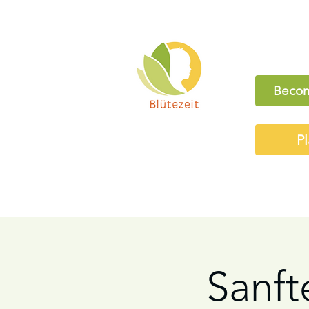
Becom
Pl
Sanft