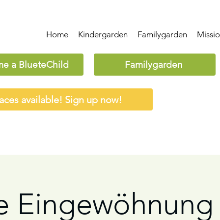
Home
Kindergarden
Familygarden
Missi
e a BlueteChild
Familygarden
aces available! Sign up now!
e Eingewöhnung 