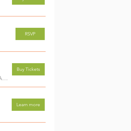
RSVP
Buy Tickets
Kreativwerkstatt für Kids (3-6 Jahre) - jede Woche eine neue Aktivität (2)
Learn more