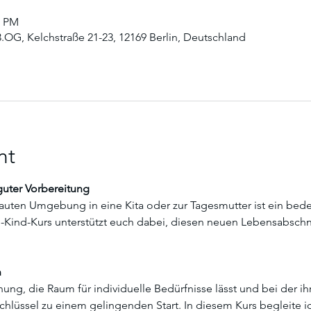
0 PM
3.OG, Kelchstraße 21-23, 12169 Berlin, Deutschland
nt
 guter Vorbereitung
uten Umgebung in eine Kita oder zur Tagesmutter ist ein bedeu
rn-Kind-Kurs unterstützt euch dabei, diesen neuen Lebensabschni
n
ng, die Raum für individuelle Bedürfnisse lässt und bei der ihr a
chlüssel zu einem gelingenden Start. In diesem Kurs begleite 