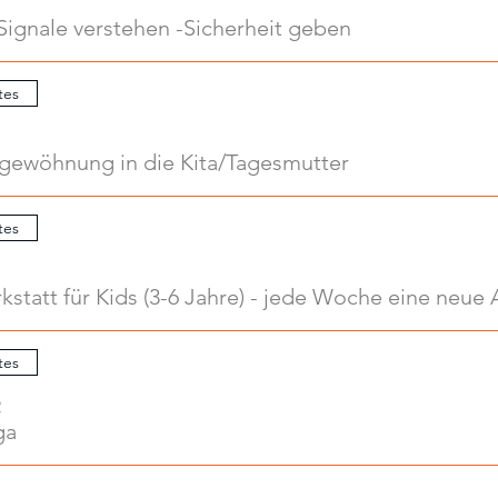
Signale verstehen -Sicherheit geben
tes
ngewöhnung in die Kita/Tagesmutter
tes
tes
2
ga