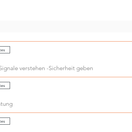
tes
Signale verstehen -Sicherheit geben
tes
atung
tes