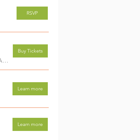
RSVP
Buy Tickets
Kreativwerkstatt für Kids (3-6 Jahre) - jede Woche eine neue Aktivität (2)
Learn more
Learn more