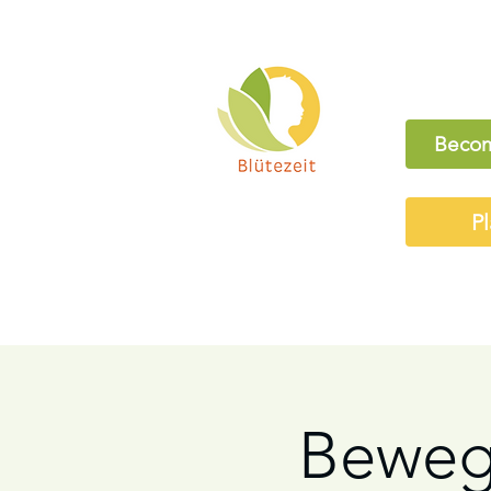
Becom
Pl
Beweg