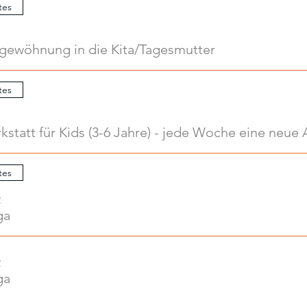
tes
ngewöhnung in die Kita/Tagesmutter
tes
tes
2
ga
2
ga