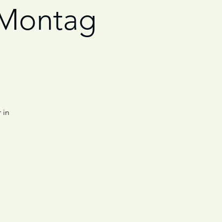
n Montag
 in