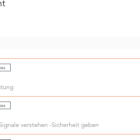
nt
tes
atung
tes
Signale verstehen -Sicherheit geben