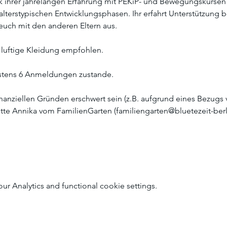
nk ihrer jahrelangen Erfahrung mit PEKiP- und Bewegungskursen f
alterstypischen Entwicklungsphasen. Ihr erfahrt Unterstützung 
euch mit den anderen Eltern aus. 
 luftige Kleidung empfohlen.
tens 6 Anmeldungen zustande. 
inanziellen Gründen erschwert sein (z.B. aufgrund eines Bezugs
bitte Annika vom FamilienGarten (familiengarten@bluetezeit-berl
 Analytics and functional cookie settings.