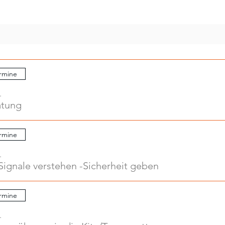
rmine
.
atung
rmine
.
Signale verstehen -Sicherheit geben
rmine
.