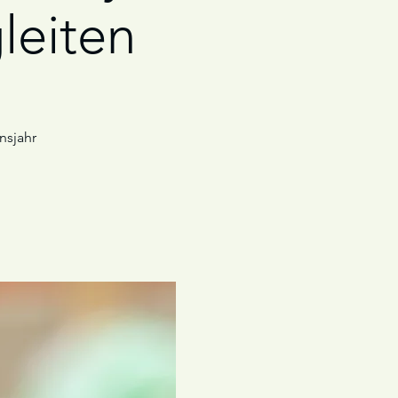
leiten
nsjahr