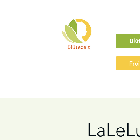
Blü
Fre
LaLeLu