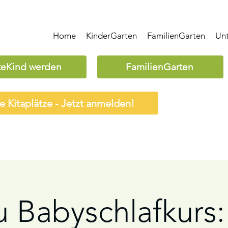
Home
KinderGarten
FamilienGarten
Un
teKind werden
FamilienGarten
ie Kitaplätze - Jetzt anmelden!
 Babyschlafkurs