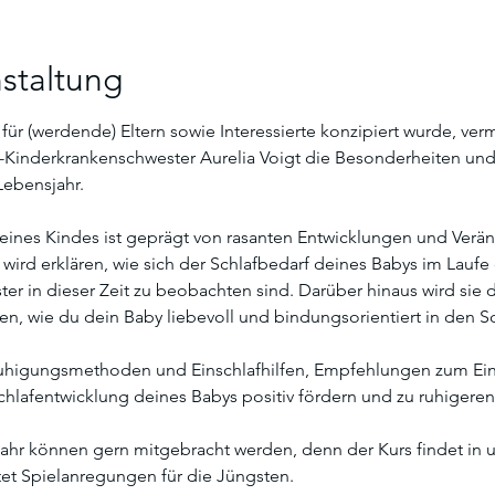
staltung
 für (werdende) Eltern sowie Interessierte konzipiert wurde, verm
-Kinderkrankenschwester Aurelia Voigt die Besonderheiten un
Lebensjahr.
 eines Kindes ist geprägt von rasanten Entwicklungen und Verä
  wird erklären, wie sich der Schlafbedarf deines Babys im Lauf
er in dieser Zeit zu beobachten sind. Darüber hinaus wird sie di
, wie du dein Baby liebevoll und bindungsorientiert in den Sc
uhigungsmethoden und Einschlafhilfen, Empfehlungen zum Eins
Schlafentwicklung deines Babys positiv fördern und zu ruhigere
ahr können gern mitgebracht werden, denn der Kurs findet in 
et Spielanregungen für die Jüngsten. 