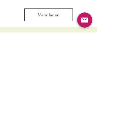
Mehr laden
Bei Fragen rund um den
Familiengarten:
Miriam Nestler
Leitung Eltern- und FamilienGarten
BildungsHaus Blütezeit Berlin, 3. OG
Kelchstr. 21 – 23