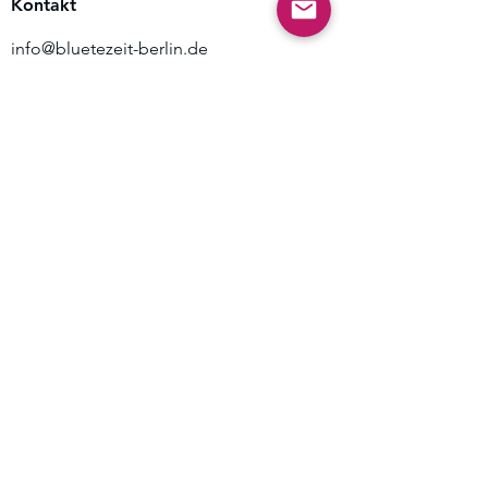
Kontakt
info@bluetezeit-berlin.de
familiengarten@bluetezeit-berlin.de
Kontakt
Adresse
Kelchstraße 21-23
12169 Berlin
Tel. KinderGarten:
+49 30 2145 8050
Mo - Mi 09:00 - 12:00h
Tel. FamilienGarten:
+49 30 21 45 80 515
Di 9:30
-11:30h
& n.V.
FamilienGarten Newsletter: 