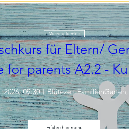
Mehrere Termine
chkurs für Eltern/ Ge
 for parents A2.2 - Ku
. 2026, 09:30
Blütezeit FamilienGarten
Erfahre hier mehr.