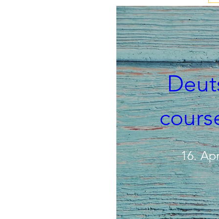
Deuts
course
16. Apr