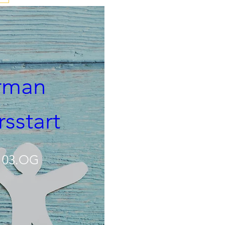
rman 
rsstart
, 03.OG