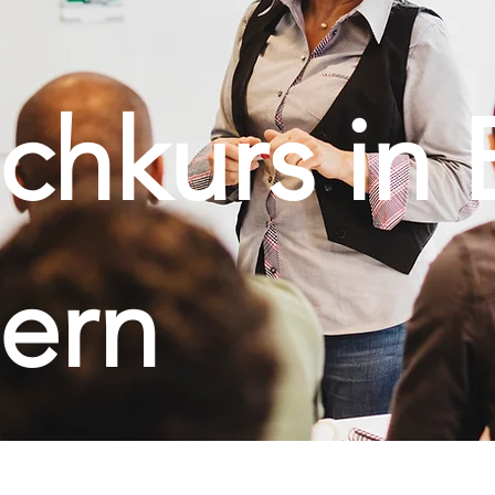
chkurs in 
tern