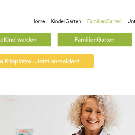
Home
KinderGarten
FamilienGarten
Un
teKind werden
FamilienGarten
ie Kitaplätze - Jetzt anmelden!