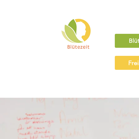
Blü
Fre