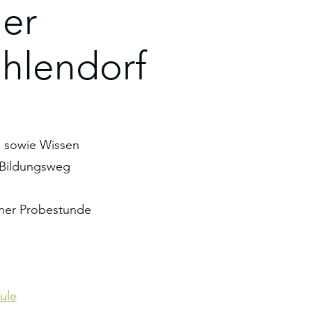
der
ehlendorf
n sowie Wissen
n Bildungsweg
iner Probestunde
ule