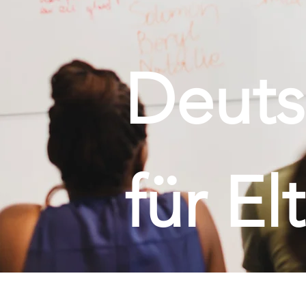
Deuts
für El