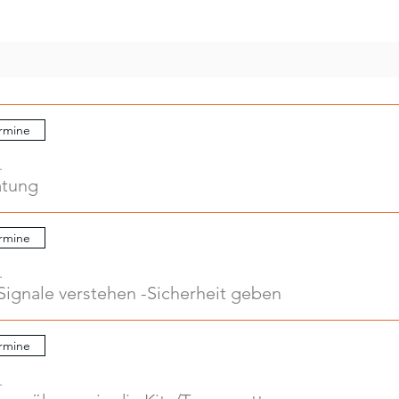
rmine
.
atung
rmine
.
Signale verstehen -Sicherheit geben
rmine
.