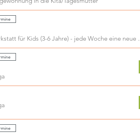
ngewöhnung in die Kita/Tagesmutter
rmine
Kreativwerkstatt für Kids
rmine
ga
ga
rmine