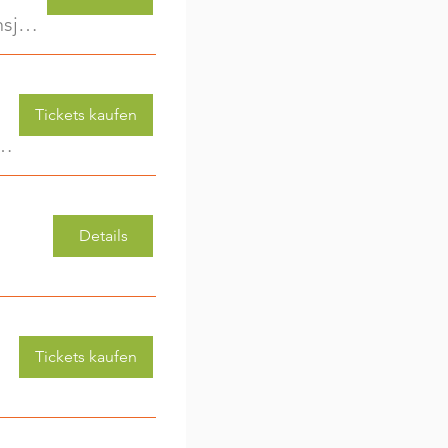
KinderwagenRunde - Gemeinsam unterwegs im ersten Lebensjahr
Tickets kaufen
 (3-6 Jahre) - jede Woche eine neue Aktivität (2)
Details
Tickets kaufen