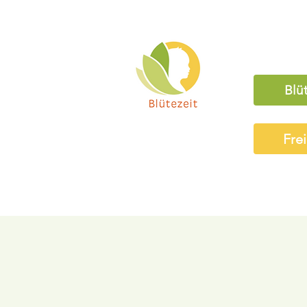
Blü
Fre