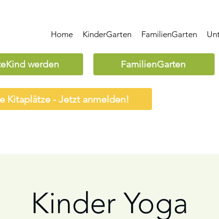
Home
KinderGarten
FamilienGarten
Un
teKind werden
FamilienGarten
ie Kitaplätze - Jetzt anmelden!
Kinder Yoga