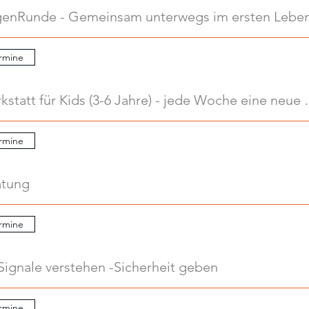
.
rmine
.
Kreativwerkstatt für Kids
rmine
atung
rmine
Signale verstehen -Sicherheit geben
rmine