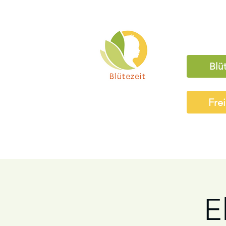
Blü
Fre
E