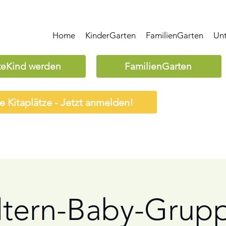
Home
KinderGarten
FamilienGarten
Un
teKind werden
FamilienGarten
ie Kitaplätze - Jetzt anmelden!
ltern-Baby-Grup