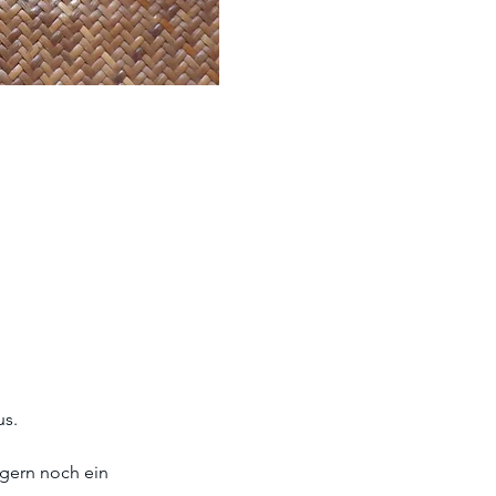
s. 
gern noch ein 