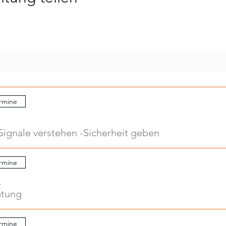
rmine
Signale verstehen -Sicherheit geben
rmine
.
atung
rmine