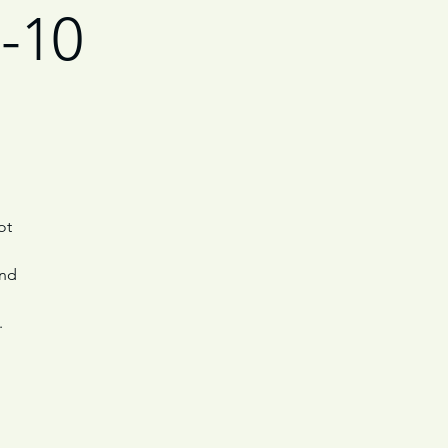
3-10
ot
und
.