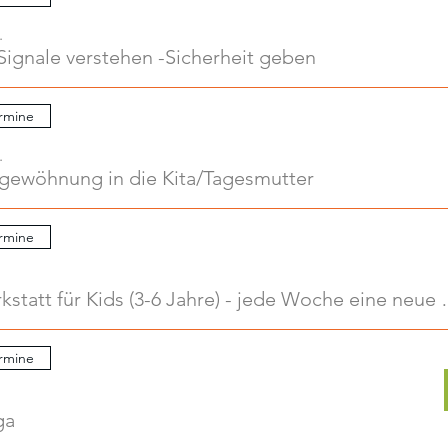
.
Signale verstehen -Sicherheit geben
rmine
.
ngewöhnung in die Kita/Tagesmutter
rmine
Kreativwerkstatt für Kids
rmine
ga