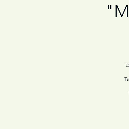
"Ma
O
Ta