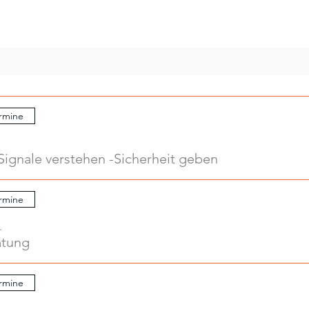
rmine
Signale verstehen -Sicherheit geben
rmine
.
atung
rmine