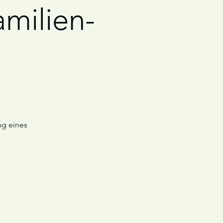
milien-
ng eines