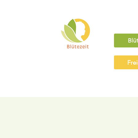
Blü
Fre