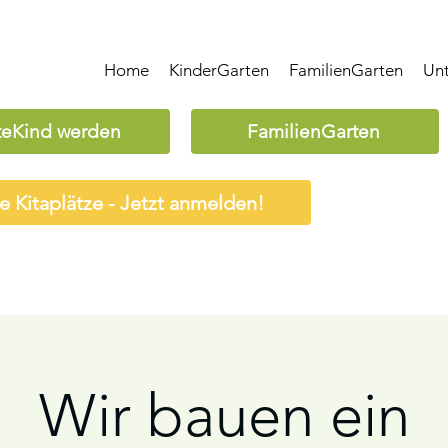
Home
KinderGarten
FamilienGarten
Un
teKind werden
FamilienGarten
ie Kitaplätze - Jetzt anmelden!
Wir bauen ein