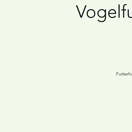
Vogelf
Futterh