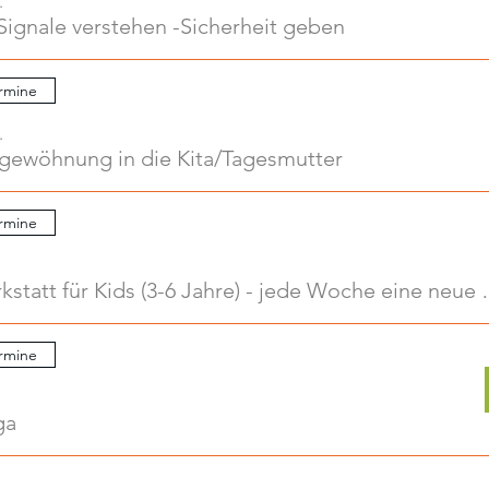
.
Signale verstehen -Sicherheit geben
rmine
.
ngewöhnung in die Kita/Tagesmutter
rmine
Kreativwerkstatt für Kids
rmine
ga