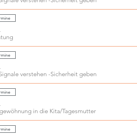
Signale verstehen -Sicherheit geben
rmine
.
atung
rmine
.
Signale verstehen -Sicherheit geben
rmine
.
ngewöhnung in die Kita/Tagesmutter
rmine