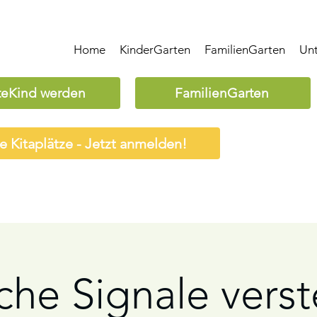
Home
KinderGarten
FamilienGarten
Un
teKind werden
FamilienGarten
ie Kitaplätze - Jetzt anmelden!
che Signale vers