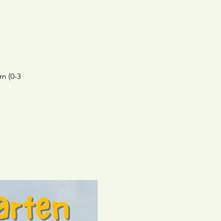
n
n (0-3