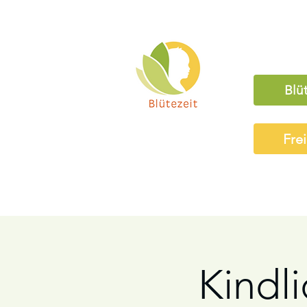
Blü
Fre
Kindli