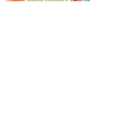
Mehrere Termine
Kinder Yoga
Mi., 19. Aug.
Mehr Infos
Erfahre hier mehr.