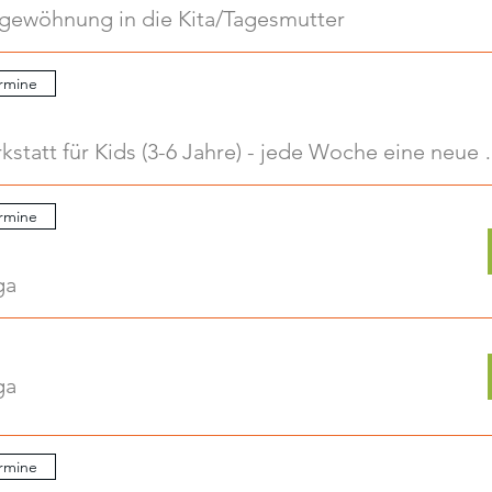
ngewöhnung in die Kita/Tagesmutter
rmine
Kreativwerkstatt für Kids
rmine
ga
ga
rmine