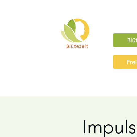
Blü
Fre
Impuls