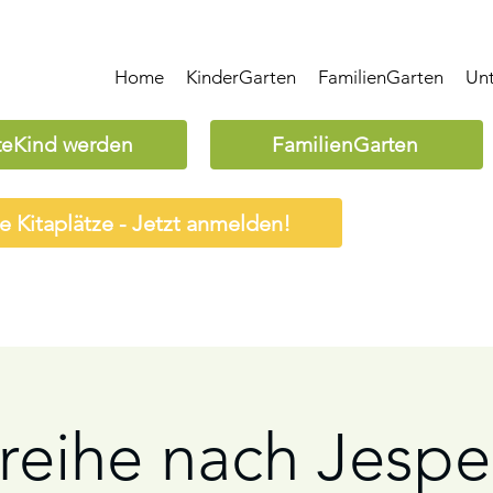
Home
KinderGarten
FamilienGarten
Un
teKind werden
FamilienGarten
ie Kitaplätze - Jetzt anmelden!
reihe nach Jesper