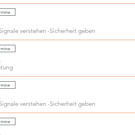
rmine
Signale verstehen -Sicherheit geben
rmine
.
atung
rmine
.
Signale verstehen -Sicherheit geben
rmine
.