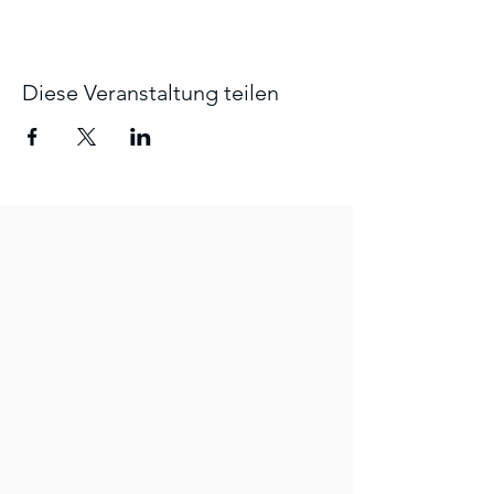
orientierende Erstberatung darstellt, die
pro Familie max. einmal im Quartal in
Anspruch genommen werden kann.
Diese Veranstaltung teilen