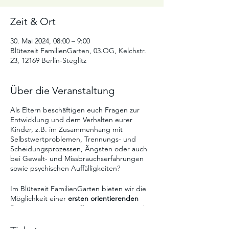
Zeit & Ort
30. Mai 2024, 08:00 – 9:00
Blütezeit FamilienGarten, 03.OG, Kelchstr.
23, 12169 Berlin-Steglitz
Über die Veranstaltung
Als Eltern beschäftigen euch Fragen zur
Entwicklung und dem Verhalten eurer
Kinder, z.B. im Zusammenhang mit
Selbstwertproblemen, Trennungs- und
Scheidungsprozessen, Ängsten oder auch
bei Gewalt- und Missbrauchserfahrungen
sowie psychischen Auffälligkeiten?
Im Blütezeit FamilienGarten bieten wir die
Möglichkeit einer
ersten orientierenden
Beratung.
Kirsten Hoffmann ist systemische
Familienberaterin und Kinder- und
Jugendlichenpsychotherapeutin
i.A.
und