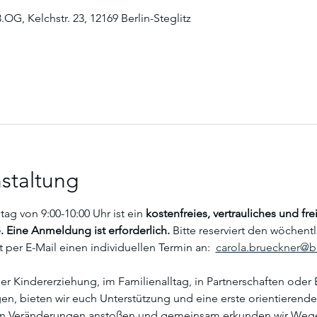
.OG, Kelchstr. 23, 12169 Berlin-Steglitz
staltung
g von 9:00-10:00 Uhr ist ein
 kostenfreies, vertrauliches und f
 Eine Anmeldung ist erforderlich. 
Bitte reserviert den wöchent
 per E-Mail einen individuellen Termin an:  
carola.brueckner@bl
r Kindererziehung, im Familienalltag, in Partnerschaften oder E
, bieten wir euch Unterstützung und eine erste orientierende
n Veränderungen anstoßen und gemeinsam erkunden wir Wege 