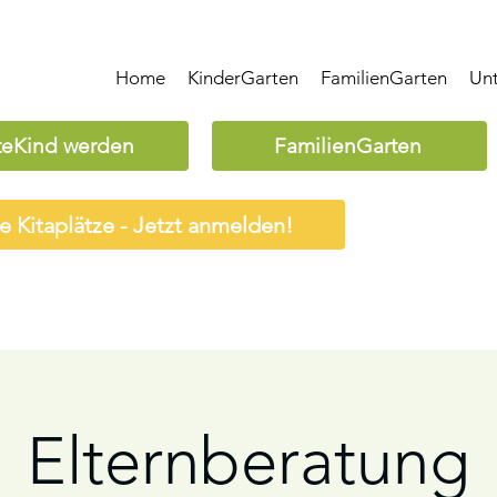
Home
KinderGarten
FamilienGarten
Un
teKind werden
FamilienGarten
ie Kitaplätze - Jetzt anmelden!
Elternberatung