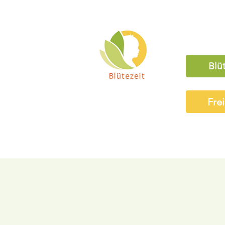
Blü
Fre