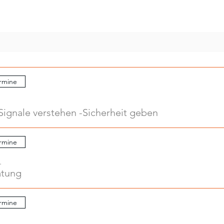
rmine
Signale verstehen -Sicherheit geben
rmine
.
atung
rmine
.