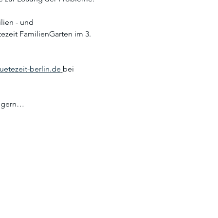
ien - und 
zeit FamilienGarten im 3. 
etezeit-berlin.de
bei 
t gern…