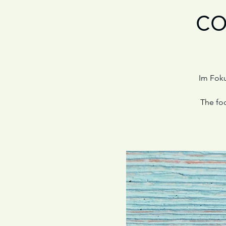
co
Im Foku
The foc