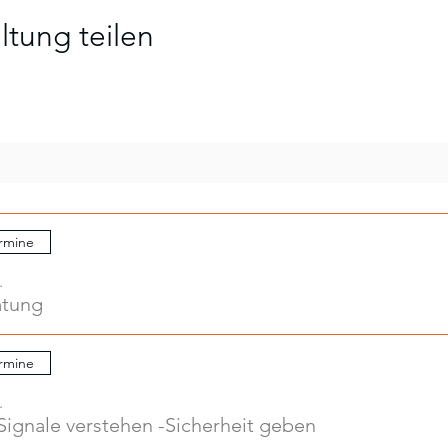
ltung teilen
rmine
.
atung
rmine
.
Signale verstehen -Sicherheit geben