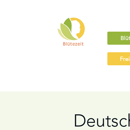
Blü
Fre
Deutsc