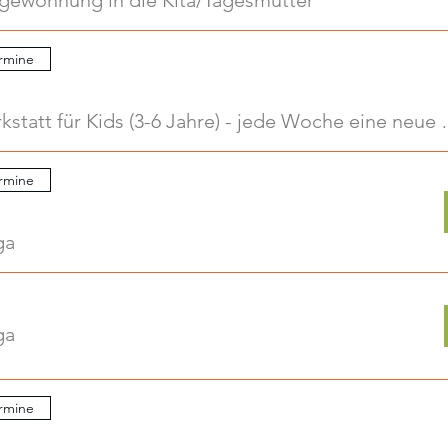
ngewöhnung in die Kita/Tagesmutter
rmine
Kreativwerkstatt für Kids
rmine
ga
ga
rmine
.