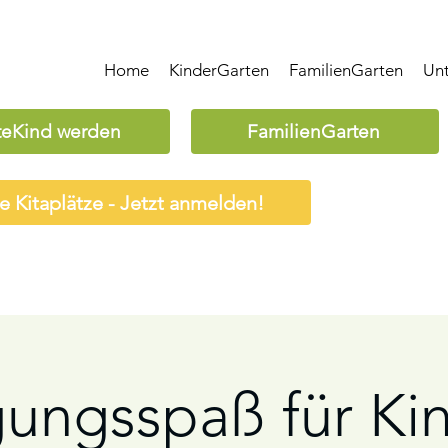
Home
KinderGarten
FamilienGarten
Un
teKind werden
FamilienGarten
ie Kitaplätze - Jetzt anmelden!
ungsspaß für Kin