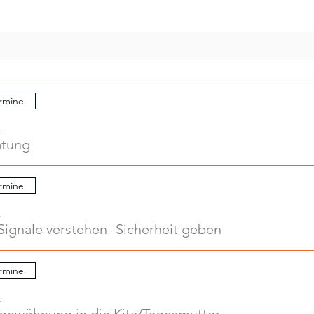
rmine
.
atung
rmine
.
Signale verstehen -Sicherheit geben
rmine
.