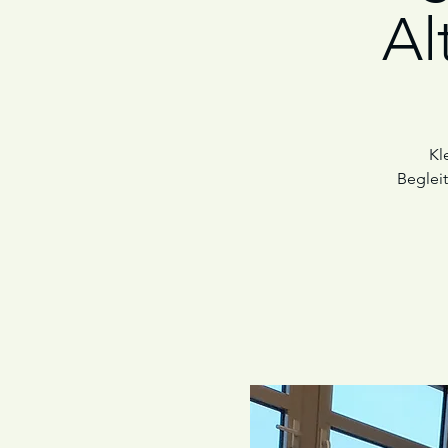
Al
Kl
Beglei