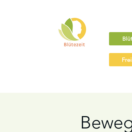
Blü
Fre
Beweg