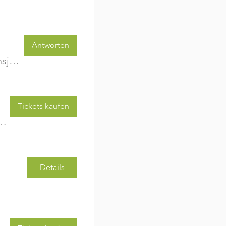
Antworten
KinderwagenRunde - Gemeinsam unterwegs im ersten Lebensjahr
Tickets kaufen
 (3-6 Jahre) - jede Woche eine neue Aktivität (2)
Details