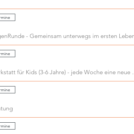
rmine
.
rmine
.
Kreativwerkstatt für Kids
rmine
atung
rmine