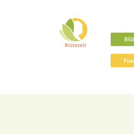
Blü
Fre