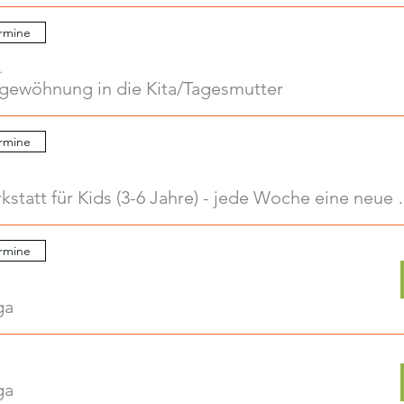
rmine
.
ngewöhnung in die Kita/Tagesmutter
rmine
Kreativwerkstatt für Kids
rmine
ga
ga