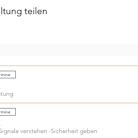
ltung teilen
rmine
.
atung
rmine
.
Signale verstehen -Sicherheit geben