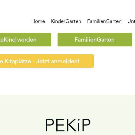
Home
KinderGarten
FamilienGarten
Un
teKind werden
FamilienGarten
ie Kitaplätze - Jetzt anmelden!
PEKiP