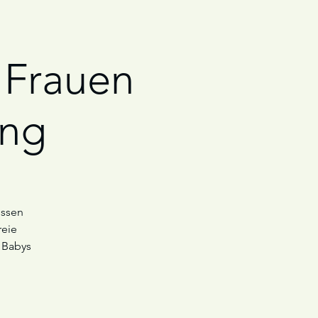
 Frauen
ung
ossen
reie
 Babys