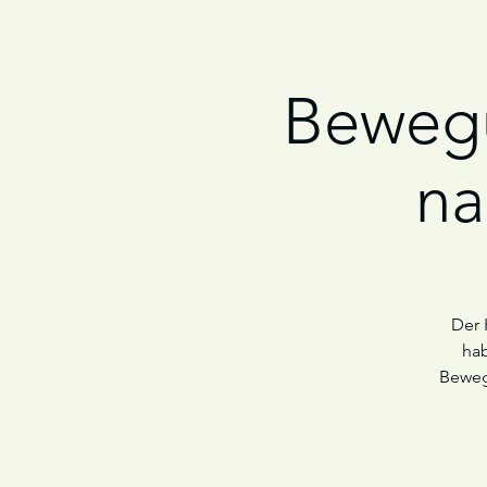
Bewegu
na
Der 
hab
Beweg