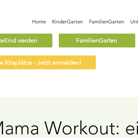
Home
KinderGarten
FamilienGarten
Un
teKind werden
FamilienGarten
ie Kitaplätze - Jetzt anmelden!
ama Workout: e