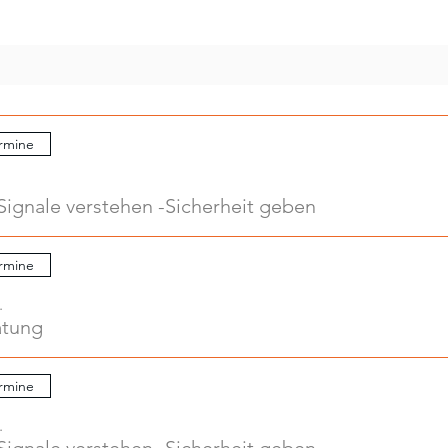
rmine
Signale verstehen -Sicherheit geben
rmine
.
atung
rmine
.