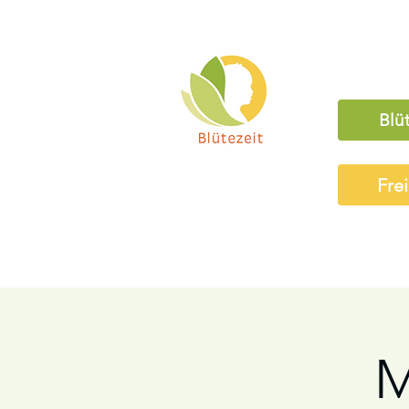
Blü
Fre
M