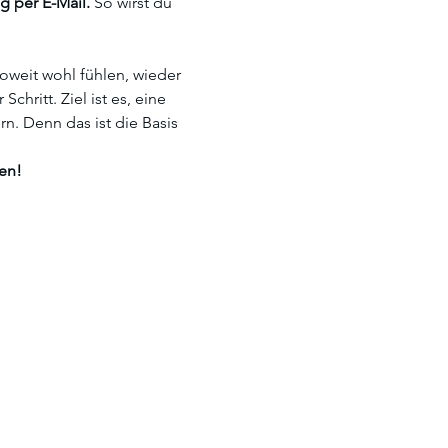
 per E-Mail. 
So wirst du 
oweit wohl fühlen, wieder 
hritt. Ziel ist es, eine 
. Denn das ist die Basis 
en!