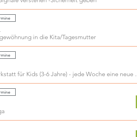
Signale verstehen -Sicherheit geben
rmine
.
ngewöhnung in die Kita/Tagesmutter
rmine
Kreativwerkstatt für Kids
rmine
ga