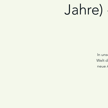
Jahre)
In uns
Welt d
neue 