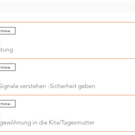
rmine
.
atung
rmine
.
Signale verstehen -Sicherheit geben
rmine
.
ngewöhnung in die Kita/Tagesmutter