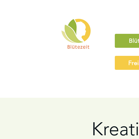
Blü
Fre
Kreati