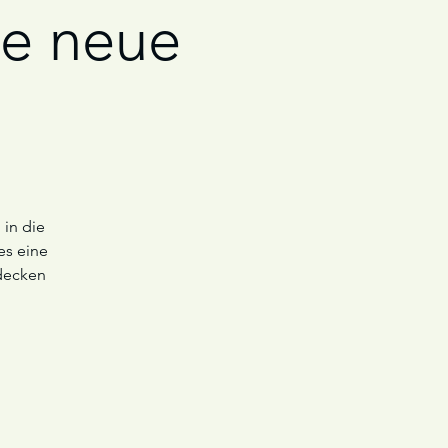
ne neue
 in die
es eine
decken